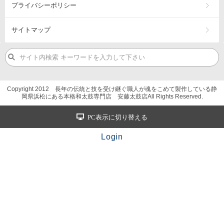
プライバシーポリシー
サイトマップ
Copyright 2012 長年の伝統と技を受け継ぐ職人が魂をこめて製作している静
岡県浜松にある本格和太鼓専門店 安藤太鼓店All Rights Reserved.
PC表示に切り替える
Login