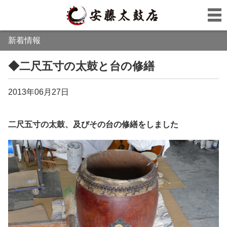
新着情報
◆二尺五寸の太鼓と台の修繕
2013年06月27日
二尺五寸の太鼓、及びその台の修繕をしました