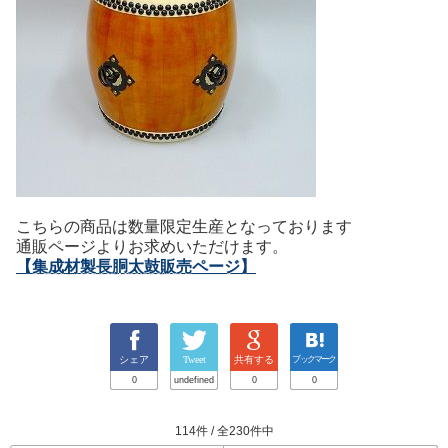
こちらの商品は数量限定生産となっております
通販ページよりお求めいただけます。
【集成材製長胴太鼓販売ページ】
シェア
Tweet
共有する
ブックマーク
0
undefined
0
0
114件 / 全230件中