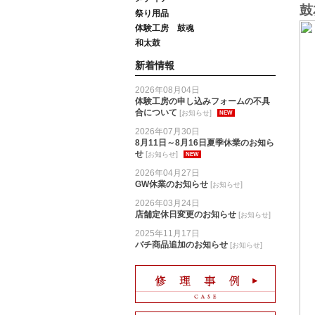
鼓
祭り用品
体験工房 鼓魂
和太鼓
新着情報
2026年08月04日
体験工房の申し込みフォームの不具
合について
[
]
お知らせ
NEW
2026年07月30日
8月11日～8月16日夏季休業のお知ら
せ
[
]
お知らせ
NEW
2026年04月27日
GW休業のお知らせ
[
]
お知らせ
2026年03月24日
店舗定休日変更のお知らせ
[
]
お知らせ
2025年11月17日
バチ商品追加のお知らせ
[
]
お知らせ