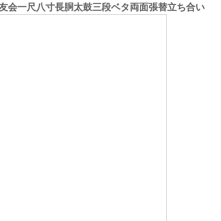
友会一尺八寸長胴太鼓三段ベタ両面張替立ち合い