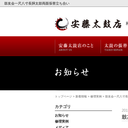
鼓友会一尺八寸長胴太鼓両面張替立ち合い
トップページ
>
新着情報
>
修理実例
> 鼓友会一尺八寸
カテゴリ
20
お知らせ
鼓
修理実例
メディア