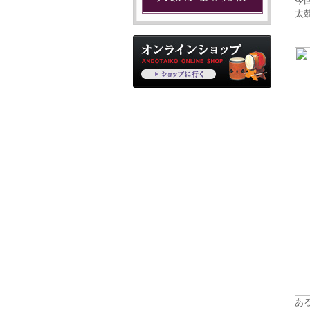
今
太
あ