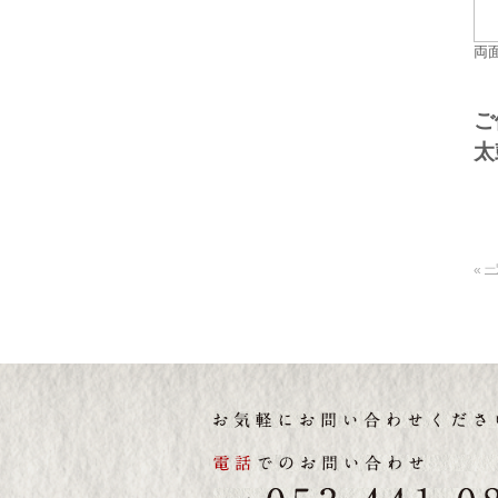
両
ご
太
«
一