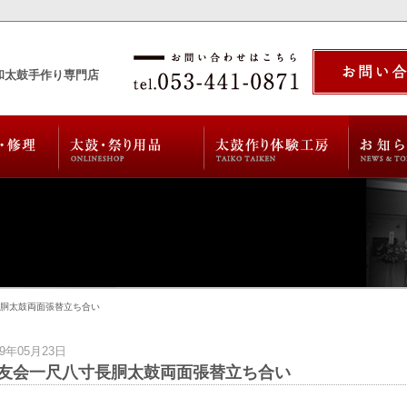
和太鼓手作り専門店
長胴太鼓両面張替立ち合い
19年05月23日
友会一尺八寸長胴太鼓両面張替立ち合い