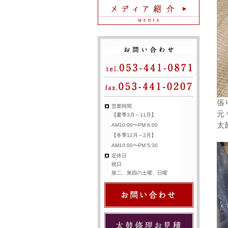
張
営業時間
元
【夏季3月～11月】
太
AM10:00〜PM 6:00
【冬季12月～2月】
AM10:00〜PM 5:30
定休日
祝日
第二、第四の土曜、日曜