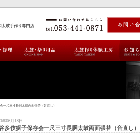
和太鼓手作り専門店
存会一尺三寸長胴太鼓両面張替（音直し）
20年06月18日
谷多伎獅子保存会一尺三寸長胴太鼓両面張替（音直し）