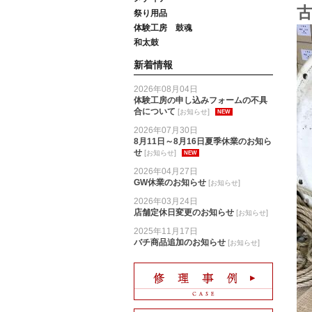
祭り用品
体験工房 鼓魂
和太鼓
新着情報
2026年08月04日
体験工房の申し込みフォームの不具
合について
[
]
お知らせ
NEW
2026年07月30日
8月11日～8月16日夏季休業のお知ら
せ
[
]
お知らせ
NEW
2026年04月27日
GW休業のお知らせ
[
]
お知らせ
2026年03月24日
店舗定休日変更のお知らせ
[
]
お知らせ
2025年11月17日
バチ商品追加のお知らせ
[
]
お知らせ