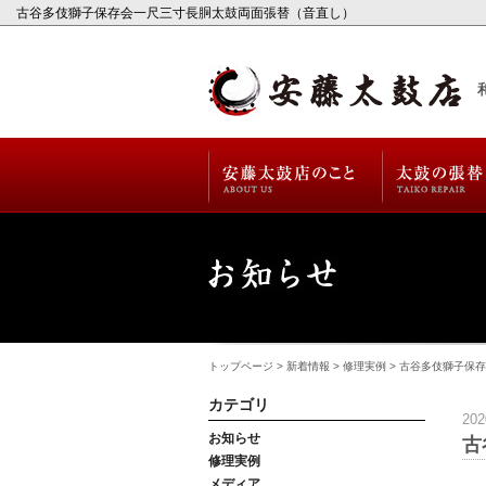
古谷多伎獅子保存会一尺三寸長胴太鼓両面張替（音直し）
トップページ
>
新着情報
>
修理実例
> 古谷多伎獅子保
カテゴリ
20
お知らせ
古
修理実例
メディア