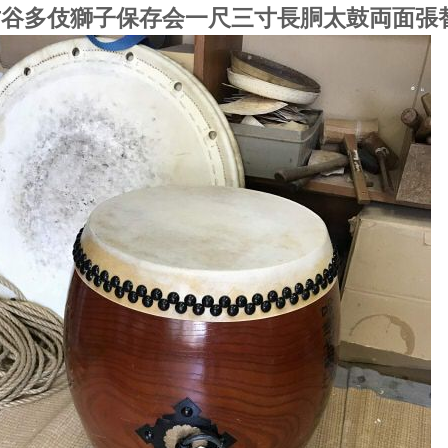
古谷多伎獅子保存会一尺三寸長胴太鼓両面