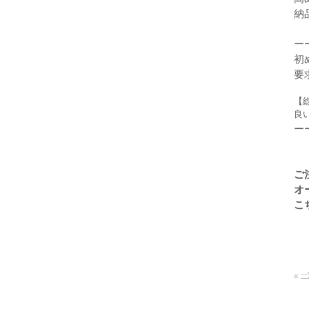
納
ー
初
要
【
良
ー
ご
オ
こ
«
一