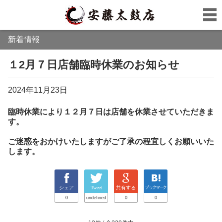
新着情報
１2月７日店舗臨時休業のお知らせ
2024年11月23日
臨時休業により１２月７日は店舗を休業させ
ていただきま
す。
ご迷惑をおかけいたしますがご了承の程宜しくお願いいた
します。
シェア
Tweet
共有する
ブックマーク
0
undefined
0
0