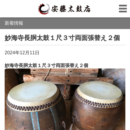
新着情報
妙海寺長胴太鼓１尺３寸両面張替え２個
2024年12月11日
妙海寺長胴太鼓１尺３寸両面張替え２個